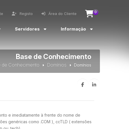
0
te
Registo
Área do Cliente
Servidores
Informação
Base de Conhecimento
 de Conhecimento
Domínios
Domínios
onto e imediatamente à frente do nome de
nsões genéricas como .COM ), ccTLD ( extensões
 ou .tech).