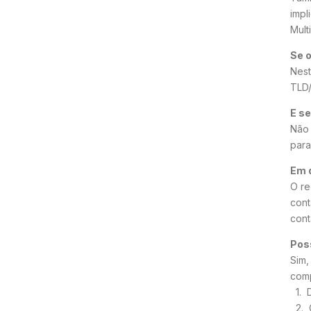
impl
Mult
Se o
Nest
TLD/
E se
Não 
para
Em 
O re
cont
cont
Pos
Sim,
comp
1. D
2. O