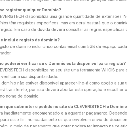
so registar qualquer Domínio?
EVERISTECH disponibiliza uma grande quantidade de extensões. No
nios têm requisitos específicos, mas em geral bastará que o domíni
registo. Em caso de dúvida deverá consultar as regras especificas
e inclui o registo de domínio?
gisto de domínio inclui cinco contas email com 5GB de espaço cad
arder.
 poderei verificar se o Domínio está disponível para registo?
EVERISTECH disponibiliza no seu site uma ferramenta WHOIS para es
 verificar a sua disponibilidade.
 domínio não estiver disponível aparecer-lhe-á como opção a sua t
rá transferi-lo, por isso deverá abortar esta operação e escolher
mo nome de domínio.
im que submeter o pedido no site da CLEVERISTECH o Domínio
rá imediatamente encomendado e a aguardar pagamento. Depende
para esse fim, nomeadamente os que envolvem envio de document
ém, o meio de pagamento que optar poderá ter impacto na celerid