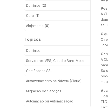
Domínios (
2
)
Pos
A CL
Geral (
1
)
domí
seu 
Alojamento (
0
)
O qu
Tópicos
O re
Forw
Domínios
Como
A CL
Servidores VPS, Cloud e Bare-Metal
para
Se o
Certificados SSL
pode
Armazenamento na Núvem (Cloud)
mes
Ass
Migração de Serviços
Fica
Automação ou Automatização
TLD 
Tamb