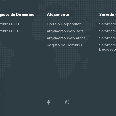
gisto de Domínios
Alojamento
Servido
mínios GTLD
Correio Corporativo
Servidor
mínios CCTLD
Alojamento Web Beta
Servidor
Alojamento Web Alpha
Servidor
Registo de Domínios
Servidore
Dedicado