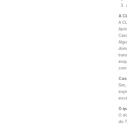
3. A
A C
A CL
Após
Caso
Algu
domí
tran
esqu
com 
Caso
Sim,
expi
exce
O qu
O do
do 