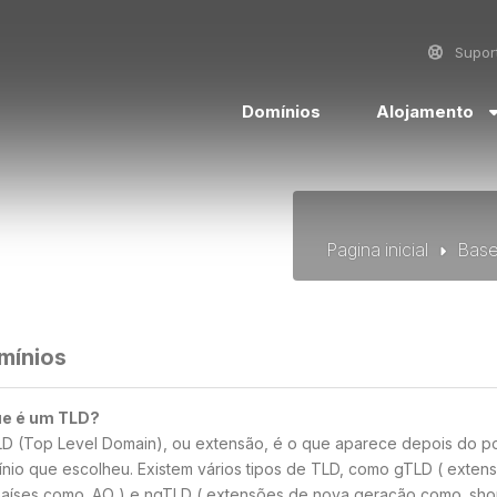
Supor
Domínios
Alojamento
Pagina inicial
Base
mínios
ue é um TLD?
D (Top Level Domain), ou extensão, é o que aparece depois do p
nio que escolheu. Existem vários tipos de TLD, como gTLD ( exte
aíses como .AO ) e ngTLD ( extensões de nova geração como .shop