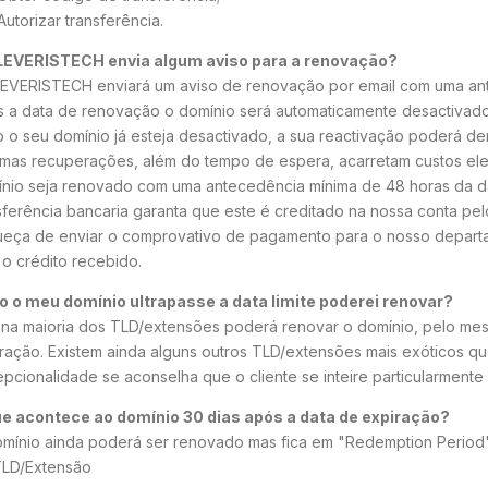
utorizar transferência.
LEVERISTECH envia algum aviso para a renovação?
EVERISTECH enviará um aviso de renovação por email com uma ant
 a data de renovação o domínio será automaticamente desactivado
 o seu domínio já esteja desactivado, a sua reactivação poderá de
mas recuperações, além do tempo de espera, acarretam custos elev
nio seja renovado com uma antecedência mínima de 48 horas da da
sferência bancaria garanta que este é creditado na nossa conta pe
eça de enviar o comprovativo de pagamento para o nosso departa
o crédito recebido.
 o meu domínio ultrapasse a data limite poderei renovar?
 na maioria dos TLD/extensões poderá renovar o domínio, pelo mesm
ração. Existem ainda alguns outros TLD/extensões mais exóticos q
pcionalidade se aconselha que o cliente se inteire particularmente 
e acontece ao domínio 30 dias após a data de expiração?
mínio ainda poderá ser renovado mas fica em "Redemption Period".
TLD/Extensão