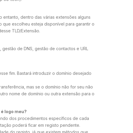
 entanto, dentro das várias extensões alguns
o que escolheu esteja disponível para garantir o
 desse TLD/Extensão.
a, gestão de DNS, gestão de contactos e URL
se fim. Bastará introduzir o domínio desejado
ransferência, mas se o domínio não for seu não
 outro nome de domínio ou outra extensão para o
 é logo meu?
ndo dos procedimentos específicos de cada
ação poderá ficar em registo pendente.
ade do registo, já que existem métodos que