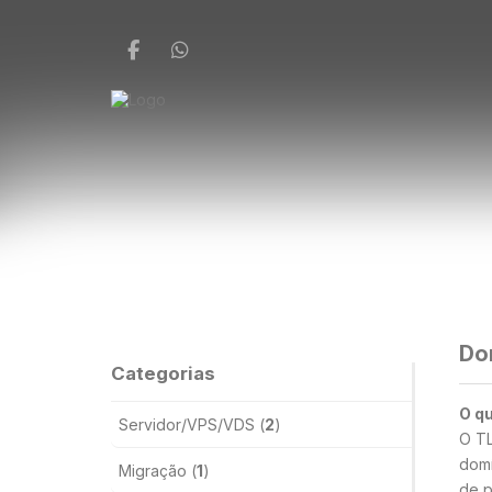
Do
Categorias
O q
Servidor/VPS/VDS (
2
)
O TL
domí
Migração (
1
)
de p