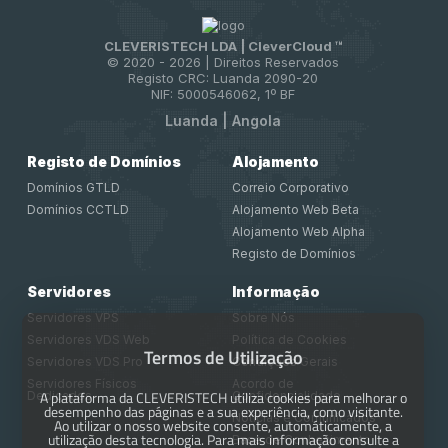
CLEVERISTECH LDA | CleverCloud ™
© 2020 -
2026 | Direitos Reservados
Registo CRC: Luanda 2090-20
NIF: 5000546062, 1º BF
Luanda | Angola
Registo de Domínios
Alojamento
Domínios GTLD
Correio Corporativo
Domínios CCTLD
Alojamento Web Beta
Alojamento Web Alpha
Registo de Domínios
Servidores
Informação
Servidores VPS
Sobre Nós
Servidores VDS Web
Política de Cookies
Termos de Utilização
Servidores VDS Pro
Condições Gerais
Servidores Físicos
Acordo de
A plataforma da CLEVERISTECH utiliza cookies para melhorar o
Dedicados
Confidencialidade
desempenho das páginas e a sua experiência, como visitante.
Notícias e Comunicados
Ao utilizar o nosso website consente, automáticamente, a
utilização desta tecnologia. Para mais informação consulte a
Base de Conhecimento