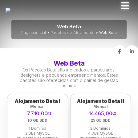
Web Beta
Pagina inicial
Pacotes de Alojamento
Web Beta
Web Beta
Os Pacotes Beta são indicados a particulares,
designers e pequenos empreendimentos. Estes
pacotes são oferecidos com o painel de gestão
incluído.
Alojamento Beta I
Alojamento Beta II
Mensal
Mensal
7.710,00
14.465,00
Kz
Kz
10 Gb SDD
25 Gb SDD
1 Domínio
2 Domínios
2 DBs MySQL
4 DBs MySQL