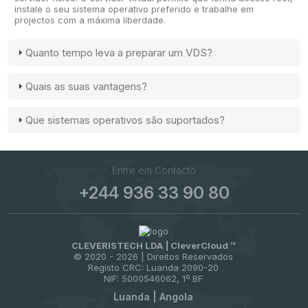
instale o seu sistema operativo preferido e trabalhe em
projectos com a máxima liberdade.
Quanto tempo leva a preparar um VDS?
Quais as suas vantagens?
Que sistemas operativos são suportados?
Entre em Contacto
+244 936 33 90 80
CLEVERISTECH LDA | CleverCloud ™
© 2020 -
2026 | Direitos Reservados
Registo CRC: Luanda 2090-20
NIF: 5000546062, 1º BF
Luanda | Angola