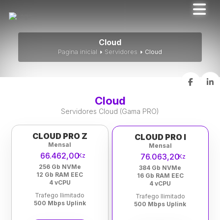
Cloud
Pagina inicial
Servidores
Cloud
Cloud
Servidores Cloud (Gama PRO)
CLOUD PRO Z
CLOUD PRO I
Mensal
Mensal
66.462,00
Kz
76.063,20
Kz
256 Gb NVMe
384 Gb NVMe
12 Gb RAM EEC
16 Gb RAM EEC
4 vCPU
4 vCPU
Trafego Ilimitado
Trafego Ilimitado
500 Mbps Uplink
500 Mbps Uplink