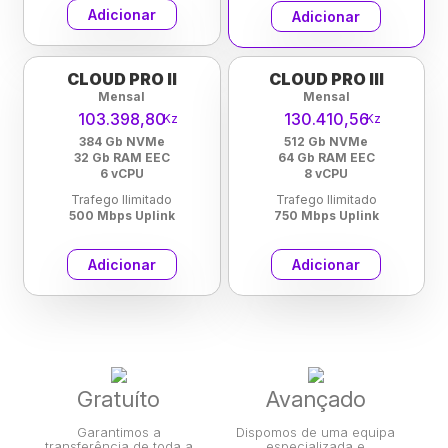
Adicionar
Adicionar
CLOUD PRO II
CLOUD PRO III
Mensal
Mensal
103.398,80
130.410,56
Kz
Kz
384 Gb NVMe
512 Gb NVMe
32 Gb RAM EEC
64 Gb RAM EEC
6 vCPU
8 vCPU
Trafego Ilimitado
Trafego Ilimitado
500 Mbps Uplink
750 Mbps Uplink
Adicionar
Adicionar
Gratuíto
Avançado
Garantimos a
Dispomos de uma equipa
transferência de toda a
especializada e