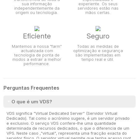
sua informação
experiente. Os seus
independentemente da
servidores estão nas
origem ou tecnologia.
mãos certas.
Eficiente
Seguro
Mantemos a nossa "farm"
Todas as medidas de
actualizada com
optimização e segurança
tecnologia de ponta de
são implementadas em
modos a extrair a melhor
tempo real e útil.
performance.
Perguntas Frequentes
O que é um VDS?
VDS significa "Virtual Dedicated Server" (Servidor Virtual
Dedicado). Tal como o acrónimo sugere, é um servidor privado
e exclusivo. O serviço VDS confere-lhe uma quantidade
determinada de recursos dedicados, o que o diferencia de um
VPS. Neste caso ,"virtual", representa uma fracção exacta do
servidor físico. O servidor virtual permite que tenha acesso root,