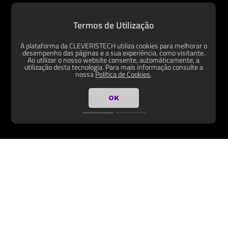
Termos de Utilização
A plataforma da CLEVERISTECH utiliza cookies para melhorar o
desempenho das páginas e a sua experiência, como visitante.
Ao utilizar o nosso website consente, automáticamente, a
utilização desta tecnologia. Para mais informação consulte a
nossa
Política de Cookies
.
OK
Garanta a sua presença online
5.465,35
Kz
18.831,68
Kz